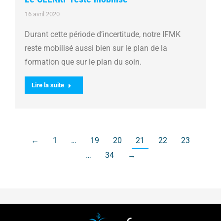
16 avril 2020
Durant cette période d’incertitude, notre IFMK
reste mobilisé aussi bien sur le plan de la
formation que sur le plan du soin.
Lire la suite
←
1
…
19
20
21
22
23
…
34
→