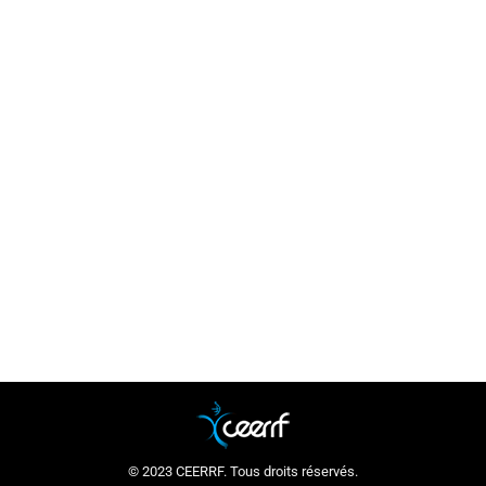
Rentrée 2021
Actualité
Par
ceerrf
10 septembre 2021
Après 18 mois de formation à distance puis
hybride, nous avons le plaisir d’accueillir à
nouveau les étudiants dans la structure.
© 2023 CEERRF. Tous droits réservés.