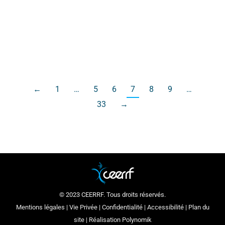
explorant des perspectives prometteuses telles
que la réalité augmentée et l’apprentissage
collaboratif mondial.
←
1
…
5
6
7
8
9
…
33
→
© 2023 CEERRF. Tous droits réservés.
Mentions légales
|
Vie Privée
|
Confidentialité
|
Accessibilité
|
Plan du
site
| Réalisation
Polynomik