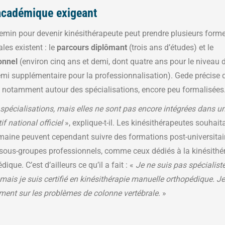
académique exigeant
hemin pour devenir kinésithérapeute peut prendre plusieurs forme
les existent : le
parcours diplômant
(trois ans d’études) et le
onnel
(environ cinq ans et demi, dont quatre ans pour le niveau 
emi supplémentaire pour la professionnalisation). Gede précise 
 notamment autour des spécialisations, encore peu formalisées
s spécialisations, mais elles ne sont pas encore intégrées dans u
 national officiel
», explique-t-il. Les kinésithérapeutes souhait
aine peuvent cependant suivre des formations post-universitai
s sous-groupes professionnels, comme ceux dédiés à la kinésithé
ique. C’est d’ailleurs ce qu’il a fait : «
Je ne suis pas spécialist
mais je suis certifié en kinésithérapie manuelle orthopédique. Je
lement sur les problèmes de colonne vertébrale
. »