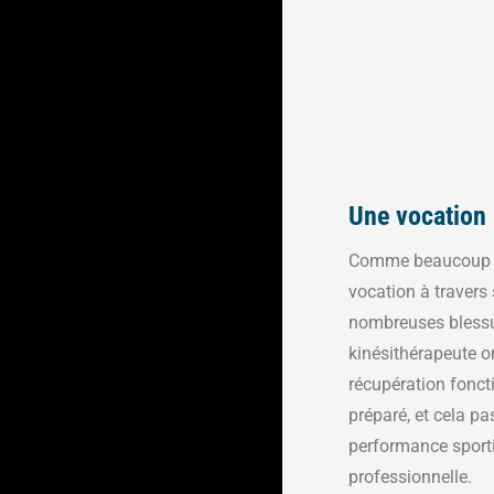
Une vocation 
Comme beaucoup d
vocation à travers 
nombreuses blessur
kinésithérapeute ont
récupération fonct
préparé, et cela pas
performance sporti
professionnelle.