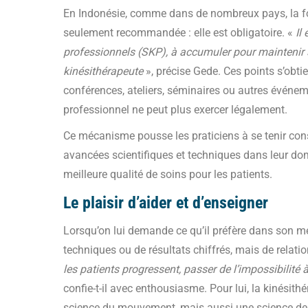
En Indonésie, comme dans de nombreux pays, la fo
seulement recommandée : elle est obligatoire. «
Il
professionnels (SKP), à accumuler pour maintenir s
kinésithérapeute
», précise Gede. Ces points s’obti
conférences, ateliers, séminaires ou autres événe
professionnel ne peut plus exercer légalement.
Ce mécanisme pousse les praticiens à se tenir co
avancées scientifiques et techniques dans leur dom
meilleure qualité de soins pour les patients.
Le plaisir d’aider et d’enseigner
Lorsqu’on lui demande ce qu’il préfère dans son mé
techniques ou de résultats chiffrés, mais de relat
les patients progressent, passer de l’impossibilité
confie-t-il avec enthousiasme. Pour lui, la kinésit
science du mouvement, mais aussi une science de