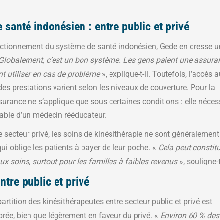
 santé indonésien : entre public et privé
onctionnement du système de santé indonésien, Gede en dresse u
Globalement, c’est un bon système. Les gens paient une assura
nt utiliser en cas de problème
», explique-t-il. Toutefois, l’accès 
 des prestations varient selon les niveaux de couverture. Pour la
ssurance ne s’applique que sous certaines conditions : elle néces
alable d’un médecin rééducateur.
le secteur privé, les soins de kinésithérapie ne sont généralemen
qui oblige les patients à payer de leur poche. «
Cela peut constitu
aux soins, surtout pour les familles à faibles revenus
», souligne-t-
ntre public et privé
partition des kinésithérapeutes entre secteur public et privé est
brée, bien que légèrement en faveur du privé. «
Environ 60 % des