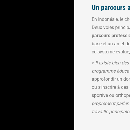
Un parcours 
En Indonésie, le c
Deux voies principa
parcours professi
base et un an et d
ce système évolue,
«
Il existe bien de
programme éducatif
approfondir un dom
ou s’inscrire à de
sportive ou orthopéd
proprement parler, 
travaille principa