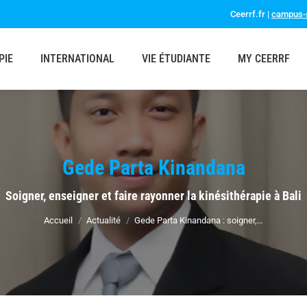
Ceerrf.fr |
campus-s
PIE
INTERNATIONAL
VIE ÉTUDIANTE
MY CEERRF
Gede Parta Kinandana
Vous êtes ici :
Soigner, enseigner et faire rayonner la kinésithérapie à Bali
Accueil
Actualité
Gede Parta Kinandana : soigner,…