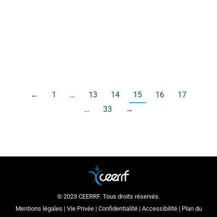
Racing afin de pouvoir s’organiser et structurer
leur projet, ils sont pu obtenir les aides, soutiens
et parrainages de plusieurs partenaires dont
l’école du CEERRF.
←
1
…
13
14
15
16
17
…
33
→
© 2023 CEERRF. Tous droits réservés.
Mentions légales
|
Vie Privée
|
Confidentialité
|
Accessibilité
|
Plan du