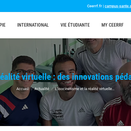
Ceerrf.fr |
campus-sante.p
PIE
INTERNATIONAL
VIE ÉTUDIANTE
MY CEERRF
 réalité virtuelle : des innovations p
Vous êtes ici :
Accueil
Actualité
L’isocinétisme et la réalité virtuelle…