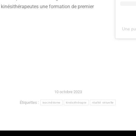
rs kinésithérapeutes une formation de premier
Une pu
10 octobre 2023
Étiquettes :
isocinétisme
kinésithérapie
réalité virtuelle