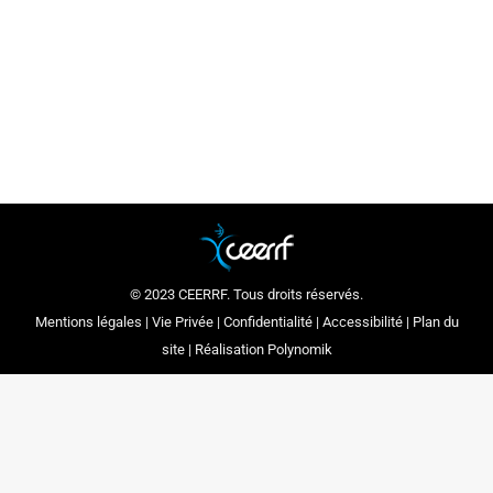
shared and brought to your
attention. This month :
Philippe Guiet
© 2023 CEERRF. Tous droits réservés.
Mentions légales
|
Vie Privée
|
Confidentialité
|
Accessibilité
|
Plan du
site
| Réalisation
Polynomik