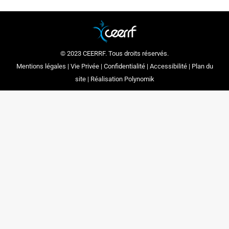
© 2023 CEERRF. Tous droits réservés.
Mentions légales
|
Vie Privée
|
Confidentialité
|
Accessibilité
|
Plan du
site
| Réalisation
Polynomik