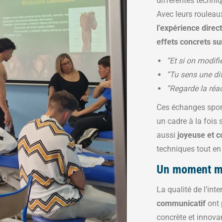
différentes techniq
Avec leurs rouleau
l’expérience direc
effets concrets s
“Et si on modifi
“Tu sens une di
“Regarde la réa
Ces échanges spo
un cadre à la fois 
aussi
joyeuse et c
techniques tout en 
Un moment ma
La qualité de l’int
communicatif
ont 
concrète et innova