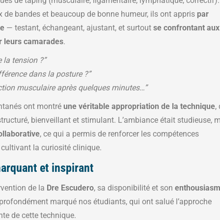
ues de taping (musculaire, ligamentaire, lymphatique, correctif).
x de bandes et beaucoup de bonne humeur, ils ont appris
par
te
— testant, échangeant, ajustant, et surtout
se confrontant aux
ur leurs camarades
.
e la tension ?”
fférence dans la posture ?”
ction musculaire après quelques minutes…”
ntanés ont montré
une véritable appropriation de la technique
,
structuré, bienveillant et stimulant. L’ambiance était studieuse, 
ollaborative
, ce qui a permis de renforcer les compétences
cultivant la curiosité clinique.
rquant et inspirant
ervention de la
Dre Escudero
, sa disponibilité et son
enthousias
profondément marqué nos étudiants, qui ont salué l’approche
nte de cette technique.