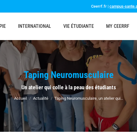
Ceerrf.fr |
campus-sante.p
PIE
INTERNATIONAL
VIE ÉTUDIANTE
MY CEERRF
Taping Neuromusculaire
Vous êtes ici :
Un atelier qui colle à la peau des étudiants
Accueil
Actualité
Taping Neuromusculaire, un atelier qui…