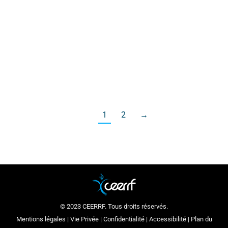
Actualité
Par
ceerrf
10 octobre 2019
Nos étudiants ont eu l’opportunité de participer
à la journée organisée par la Mairie de Saint-
Denis pour les employés de la commune.
1
2
→
© 2023 CEERRF. Tous droits réservés.
Mentions légales
|
Vie Privée
|
Confidentialité
|
Accessibilité
|
Plan du