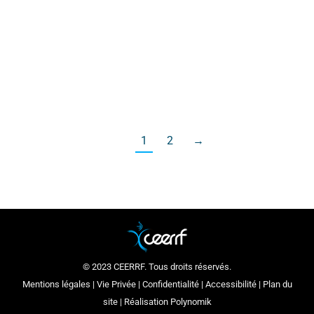
excellant comme joueuse de rugby féminin au
club AC Bobigny 93, partage son expérience
Erasmus+ alliant stage de 2e année et passion
pour la kinésithérapie et le rugby
1
2
→
© 2023 CEERRF. Tous droits réservés.
Mentions légales
|
Vie Privée
|
Confidentialité
|
Accessibilité
|
Plan du
site
| Réalisation
Polynomik