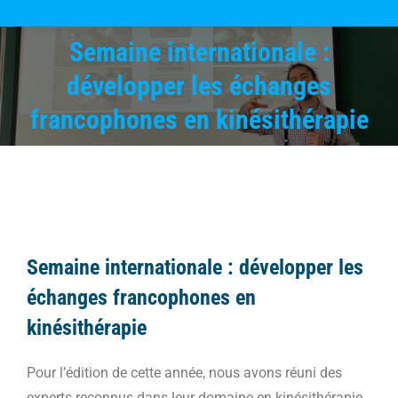
Semaine internationale :
développer les échanges
Vous êtes ici :
francophones en kinésithérapie
Semaine internationale : développer les
échanges francophones en
kinésithérapie
Pour l’édition de cette année, nous avons réuni des
experts reconnus dans leur domaine en kinésithérapie