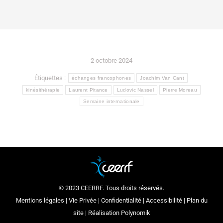
2 octobre 2024
Étiquettes :
échanges francophones
Joachim Van Cant
kinésithérapie
Laurent Pitance
Ludovic Nassel
Pierre Moreau
Semaine internationale
© 2023 CEERRF. Tous droits réservés.
Mentions légales
|
Vie Privée
|
Confidentialité
|
Accessibilité
|
Plan du
site
| Réalisation
Polynomik