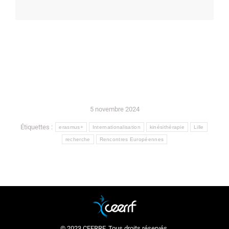
5 novembre 2024
Étiquettes :
erasmus+
Internationalisation
kinésithérapie
Lille
recherche
Rencontres Européennes
© 2023 CEERRF. Tous droits réservés.