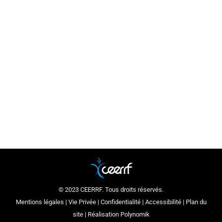
et Institut de Formation d’Aide-Soignant (IFSI-
IFAS) de l’hôpital de Garches pour que nos
étudiants participent au module de
manutention et d’ergonomie. Des étudiants de
4ème année vont réaliser des cours de
manutention pour les étudiants infirmiers et
aides-soignants.
© 2023 CEERRF. Tous droits réservés.
Mentions légales
|
Vie Privée
|
Confidentialité
|
Accessibilité
|
Plan du
site
| Réalisation
Polynomik