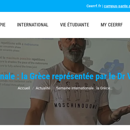
Ceerrf.fr |
campus-sante.p
PIE
INTERNATIONAL
VIE ÉTUDIANTE
MY CEERRF
nale : la Grèce représentée par le Dr 
Vous êtes ici :
Accueil
Actualité
Semaine internationale : la Grèce…