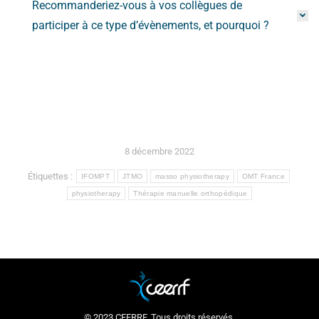
Recommanderiez-vous à vos collègues de
participer à ce type d’évènements, et pourquoi ?
8 décembre 2022
Étiquettes :
IFOMPT
JTMO
masso physiotherapy
OMT France
physiotherapy
Thérapie manuelle orthopédique
© 2023 CEERRF. Tous droits réservés.