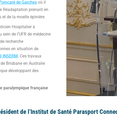
Poincaré de Garches
où il
de Réadaptation prenant en
 et de la moelle épinière.
ticien Hospitalier à
 au sein de l’UFR de médecine
 de recherche
onnes en situation de
79 INSERM
. Ces travaux
 de Brisbane en Australie
gique développant des
le paralympique française
ésident de l’
Institut de Santé Parasport Conne