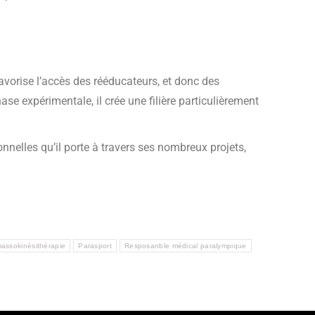
avorise l’accès des rééducateurs, et donc des
ase expérimentale, il crée une filière particulièrement
nnelles qu’il porte à travers ses nombreux projets,
assokinésithérapie
Parasport
Resposanble médical paralympique