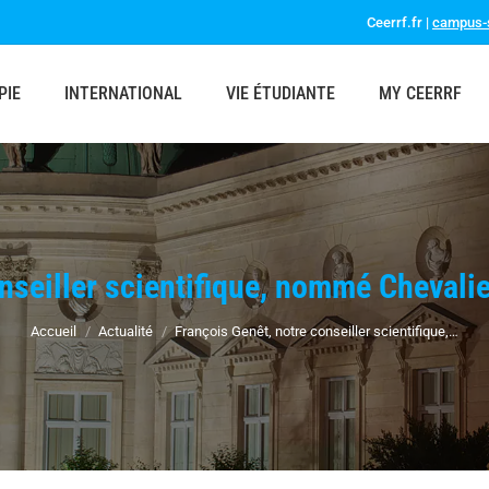
Ceerrf.fr |
campus-s
PIE
INTERNATIONAL
VIE ÉTUDIANTE
MY CEERRF
nseiller scientifique, nommé Chevali
Vous êtes ici :
Accueil
Actualité
François Genêt, notre conseiller scientifique,…