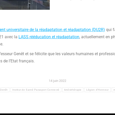
nt universitaire de la réadaptation et réadaptation (DU2R)
qui f
021 avec la
LASS rééducation et réadaptation
, actuellement en ph
e.
fesseur Genêt et se félicite que les valeurs humaines et professio
s de l’Etat français.
14 juin 2022
 Genêt
Institut de Santé Parasport Connecté
kinésithérapie
Légion d'Honneur
m