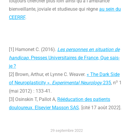
toujours chercher plus loin ainsi qu’à l’ambiance
bienveillante, joviale et studieuse qui règne
au sein du
CEERRF
.
[1] Hamonet C. (2016).
Les personnes en situation de
handicap.
Presses Universitaires de France, Que sais-
je ?
[2] Brown, Arthur, et Lynne C. Weaver.
« The Dark Side
o
of Neuroplasticity ».
Experimental Neurology
235
, n
1
(mai 2012) : 133‑41.
[3] Osinskin T, Pallot A,
Rééducation des patients
douloureux. Elsevier Masson SAS
. [cité 17 août 2022].
29 septembre 2022