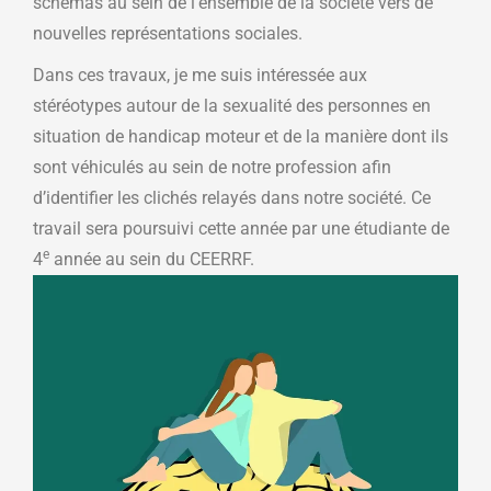
schémas au sein de l’ensemble de la société vers de
nouvelles représentations sociales.
Dans ces travaux, je me suis intéressée aux
stéréotypes autour de la sexualité des personnes en
situation de handicap moteur et de la manière dont ils
sont véhiculés au sein de notre profession afin
d’identifier les clichés relayés dans notre société. Ce
travail sera poursuivi cette année par une étudiante de
e
4
année au sein du CEERRF.