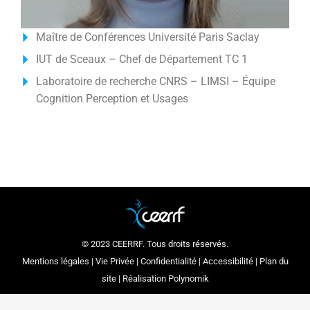
Maître de Conférences Université Paris Saclay
IUT de Sceaux – Chef de Département TC 1
Laboratoire de recherche CNRS – LIMSI – Équipe
Cognition Perception et Usages
© 2023 CEERRF. Tous droits réservés.
Mentions légales
|
Vie Privée
|
Confidentialité
|
Accessibilité
|
Plan du
site
| Réalisation
Polynomik