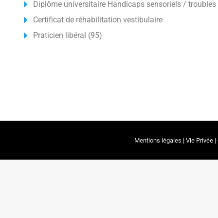
Diplôme universitaire Handicaps sensoriels / troubles d
Certificat de réhabilitation vestibulaire
Praticien libéral (95)
Mentions légales
|
Vie Privée
|