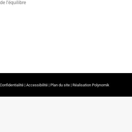
e l’équilibre
Confidentialité
|
Accessibilité
|
Plan du site
| Réalisation
Polynomik