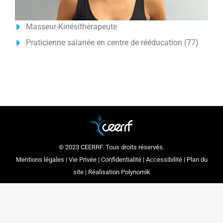
Masseur-Kinésithérapeute
Praticienne salariée en centre de rééducation (77)
© 2023 CEERRF. Tous droits réservés.
Mentions légales
|
Vie Privée
|
Confidentialité
|
Accessibilité
|
Plan du
site
| Réalisation
Polynomik