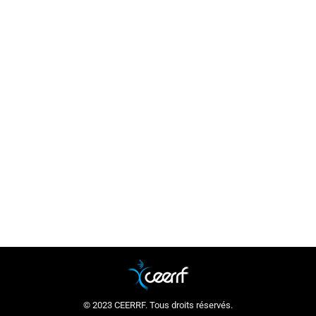
Les réseaux sociaux blessent plus qu’ils
ne musclent
Actualité
Par
ceerrf
3 décembre 2025
Sport en ligne : vidéos virales et exercices mal
exécutés augmentent les blessures. Comment
prévenir les risques et pratiquer en sécurité ?
© 2023 CEERRF. Tous droits réservés.