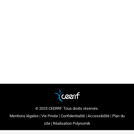
Mot de Philippe Croizon à notre attention
Actualité
Par
ceerrf
3 février 2017
Philippe Croizon nous adresse cette petite
vidéo de remerciement pour l’avoir accompagné
lors du Dakar 2017.
© 2023 CEERRF. Tous droits réservés.
Mentions légales
|
Vie Privée
|
Confidentialité
|
Accessibilité
|
Plan du
site
| Réalisation
Polynomik