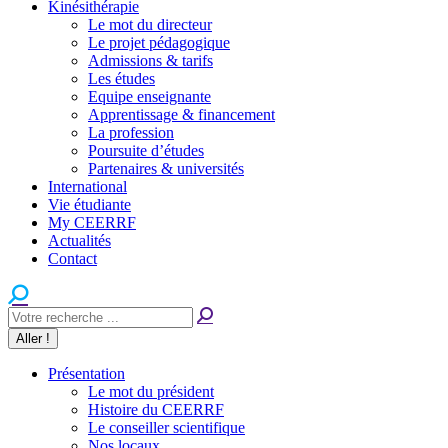
Kinésithérapie
Le mot du directeur
Le projet pédagogique
Admissions & tarifs
Les études
Equipe enseignante
Apprentissage & financement
La profession
Poursuite d’études
Partenaires & universités
International
Vie étudiante
My CEERRF
Actualités
Contact
Recherche
:
Présentation
Le mot du président
Histoire du CEERRF
Le conseiller scientifique
Nos locaux