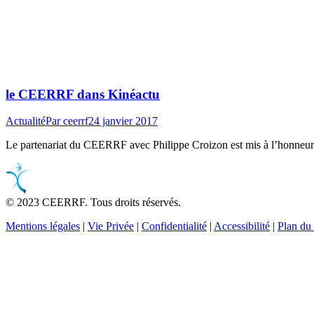
le CEERRF dans Kinéactu
Actualité
Par
ceerrf
24 janvier 2017
Le partenariat du CEERRF avec Philippe Croizon est mis à l’honneur da
© 2023 CEERRF. Tous droits réservés.
Mentions légales
|
Vie Privée
|
Confidentialité
|
Accessibilité
|
Plan du 