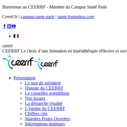
Aller
Bienvenue au CEERRF - Membre du Campus Santé Paris
au
Ceerrf.fr |
campus-sante.paris
|
sante-formation.com
contenu
La
La
La
page
page
page
Facebook
Instagram
YouTube
s'ouvre
s'ouvre
s'ouvre
ceerrf
dans
dans
dans
CEERRF Le choix d’une formation en kinésithérapie réflexive et ouve
une
une
une
nouvelle
nouvelle
nouvelle
fenêtre
fenêtre
fenêtre
Présentation
Le mot du président
Histoire du CEERRF
Le conseiller scientifique
Nos locaux
La démarche Qualité
L’équipe du CEERRF
Chiffres clés
Journées Portes Ouvertes
Informations pratiques