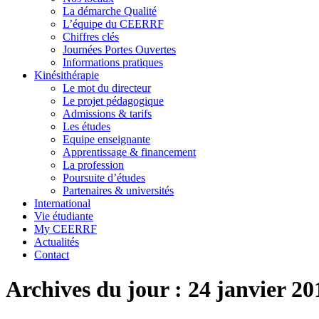
La démarche Qualité
L’équipe du CEERRF
Chiffres clés
Journées Portes Ouvertes
Informations pratiques
Kinésithérapie
Le mot du directeur
Le projet pédagogique
Admissions & tarifs
Les études
Equipe enseignante
Apprentissage & financement
La profession
Poursuite d’études
Partenaires & universités
International
Vie étudiante
My CEERRF
Actualités
Contact
Archives du jour :
24 janvier 20