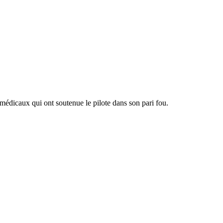
médicaux qui ont soutenue le pilote dans son pari fou.
A
e
h