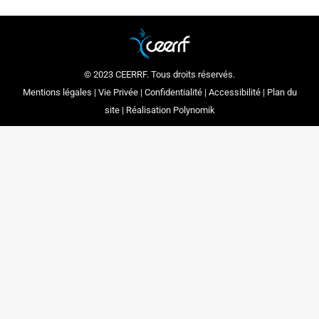
© 2023 CEERRF. Tous droits réservés.
Mentions légales
|
Vie Privée
|
Confidentialité
|
Accessibilité
|
Plan du
site
| Réalisation
Polynomik