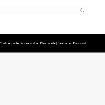
Confidentialité
|
Accessibilité
|
Plan du site
| Réalisation
Polynomik