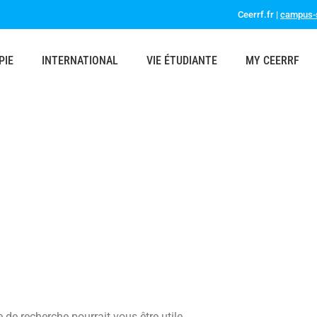
Ceerrf.fr |
campus-s
PIE
INTERNATIONAL
VIE ÉTUDIANTE
MY CEERRF
de recherche pourrait vous être utile