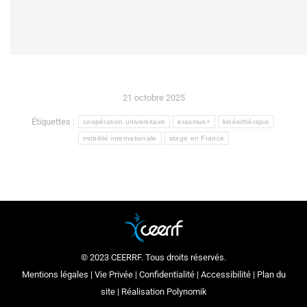
21 octobre 2025
Étiquettes :
coopération universitaire
erasmus+
kinésithérapie
mobilité internationale
stage en France
© 2023 CEERRF. Tous droits réservés.
Mentions légales
|
Vie Privée
|
Confidentialité
|
Accessibilité
|
Plan du
site
| Réalisation
Polynomik