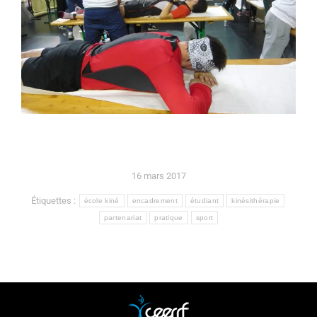
16 mars 2017
Étiquettes :
école kiné
encadrement
étudiant
kinésithérapie
partenariat
pratique
sport