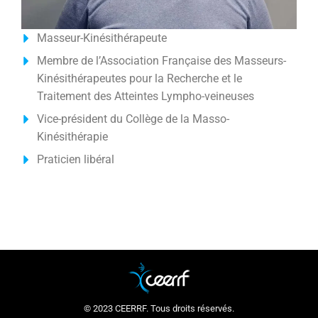
Masseur-Kinésithérapeute
Membre de l’Association Française des Masseurs-
Kinésithérapeutes pour la Recherche et le
Traitement des Atteintes Lympho-veineuses
Vice-président du Collège de la Masso-
Kinésithérapie
Praticien libéral
© 2023 CEERRF. Tous droits réservés.