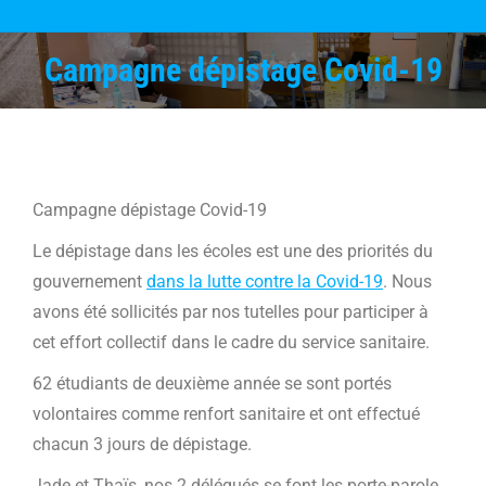
Campagne dépistage Covid-19
Vous êtes ici :
Campagne dépistage Covid-19
Le dépistage dans les écoles est une des priorités du
gouvernement
dans la lutte contre la Covid-19
. Nous
avons été sollicités par nos tutelles pour participer à
cet effort collectif dans le cadre du service sanitaire.
62 étudiants de deuxième année se sont portés
volontaires comme renfort sanitaire et ont effectué
chacun 3 jours de dépistage.
Jade et Thaïs, nos 2 délégués se font les porte-parole